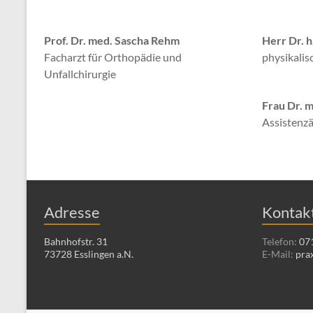
Prof. Dr. med. Sascha Rehm
Herr Dr. h
Facharzt für Orthopädie und
physikalis
Unfallchirurgie
Frau Dr. 
Assistenzä
Adresse
Kontak
Bahnhofstr. 31
Telefon:
071
73728 Esslingen a.N.
E-Mail:
pra