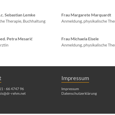
.c. Sebastian Lemke
Frau Margarete Marquardt
che Therapie, Buchhaltung
Anmeldung, physikalische The
med. Petra Mesarić
Frau Michaela Eisele
rztin
Anmeldung, physikalische The
t
Impressum
1 - 66 4747 96
Impressum
xis@dr-rehm.net
Datenschutzerklärung